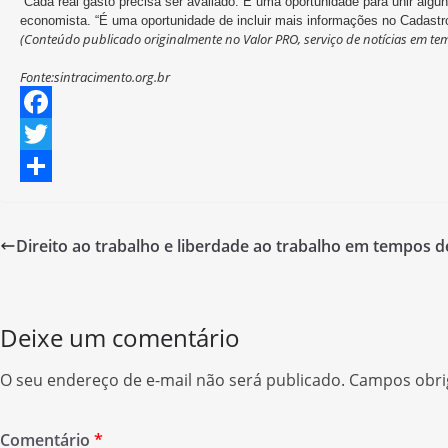
“Cada real gasto precisa ser avaliado. É uma oportunidade para unir algun
economista. “É uma oportunidade de incluir mais informações no Cadastro 
(Conteúdo publicado originalmente no Valor PRO, serviço de notícias em tem
Fonte:sintracimento.org.br
F
a
T
c
w
S
e
i
h
Direito ao trabalho e liberdade ao trabalho em tempos d
b
t
a
o
t
r
o
e
e
Deixe um comentário
k
r
O seu endereço de e-mail não será publicado.
Campos obri
Comentário
*