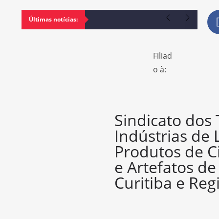
Últimas notícias:
Filiad
o à:
Sindicato dos
Indústrias de 
Produtos de C
e Artefatos d
Curitiba e Reg