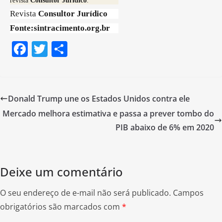
revista
Consultor Jurídico
.
Revista
Consultor Jurídico
Fonte:sintracimento.org.br
F
T
S
a
w
h
c
itt
ar
e
er
e
Donald Trump une os Estados Unidos contra ele
b
Mercado melhora estimativa e passa a prever tombo do
o
PIB abaixo de 6% em 2020
o
k
Deixe um comentário
O seu endereço de e-mail não será publicado.
Campos
obrigatórios são marcados com
*