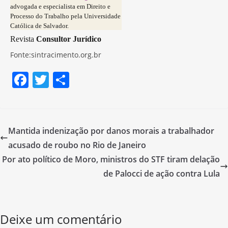
advogada e especialista em Direito e
Processo do Trabalho pela Universidade
Católica de Salvador.
Revista
Consultor Jurídico
Fonte:sintracimento.org.br
F
T
S
a
w
h
c
itt
ar
e
er
e
Mantida indenização por danos morais a trabalhador
b
acusado de roubo no Rio de Janeiro
o
Por ato político de Moro, ministros do STF tiram delação
o
de Palocci de ação contra Lula
k
Deixe um comentário