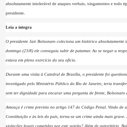
absolutamente intolerável de ataques verbais, xingamentos e todo ti
presidente.
Leia a íntegra
O presidente Jair Bolsonaro coleciona um histórico absolutamente i
domingo (23/8) ele conseguiu subir de patamar. Ao se negar a resp
estava em pleno exercício do seu ofício.
Durante uma visita à Catedral de Brasília, o presidente foi questio
investigado pelo Ministério Público do Rio de Janeiro, teria trans
sem ter dignidade para encarar uma pergunta de frente, Bolsonaro 
Ameaça é crime previsto no artigo 147 do Código Penal. Vindo de um
Constituição e às leis do país, torna-se um crime ainda mais grave
violações legais cometidas por este sujeito? Além de autoritário, 