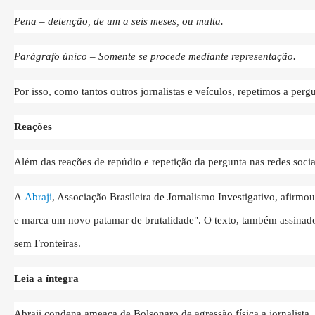
Pena – detenção, de um a seis meses, ou multa.
Parágrafo único – Somente se procede mediante representação.
Por isso, como tantos outros jornalistas e veículos, repetimos a perg
Reações
Além das reações de repúdio e repetição da pergunta nas redes sociai
A
Abraji
, Associação Brasileira de Jornalismo Investigativo, afirmou
e marca um novo patamar de brutalidade". O texto, também assinad
sem Fronteiras.
Leia a íntegra
Abraji condena ameaça de Bolsonaro de agressão física a jornalista