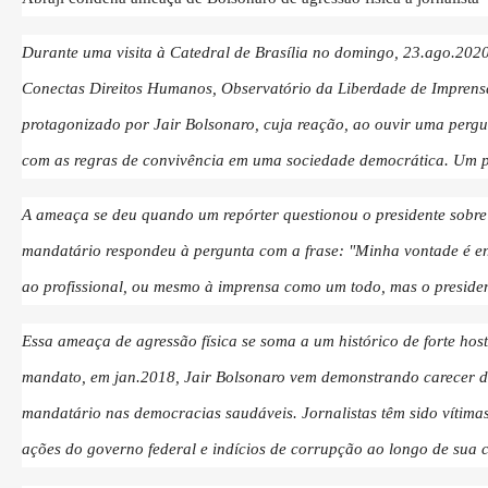
Durante uma visita à Catedral de Brasília no domingo, 23.ago.2020, 
Conectas Direitos Humanos, Observatório da Liberdade de Imprensa
protagonizado por Jair Bolsonaro, cuja reação, ao ouvir uma pergu
com as regras de convivência em uma sociedade democrática. Um pr
A ameaça se deu quando um repórter questionou o presidente sobre
mandatário respondeu à pergunta com a frase: "Minha vontade é en
ao profissional, ou mesmo à imprensa como um todo, mas o presiden
Essa ameaça de agressão física se soma a um histórico de forte hos
mandato, em jan.2018, Jair Bolsonaro vem demonstrando carecer de
mandatário nas democracias saudáveis. Jornalistas têm sido vítimas
ações do governo federal e indícios de corrupção ao longo de sua ca