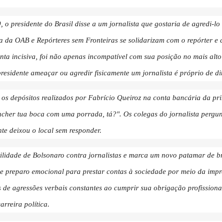
o presidente do Brasil disse a um jornalista que gostaria de agredi-lo f
 da OAB e Repórteres sem Fronteiras se solidarizam com o repórter e
nta incisiva, foi não apenas incompatível com sua posição no mais al
esidente ameaçar ou agredir fisicamente um jornalista é próprio de d
 os depósitos realizados por Fabrício Queiroz na conta bancária da p
cher tua boca com uma porrada, tá?". Os colegas do jornalista pergu
te deixou o local sem responder.
tilidade de Bolsonaro contra jornalistas e marca um novo patamar de br
 preparo emocional para prestar contas à sociedade por meio da impr
 de agressões verbais constantes ao cumprir sua obrigação profissional
rreira política.