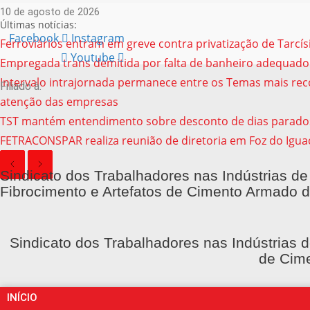
10 de agosto de 2026
Últimas notícias:
Facebook
Instagram
Ferroviários entram em greve contra privatização de Tarcí
Youtube
Empregada trans demitida por falta de banheiro adequado
Intervalo intrajornada permanece entre os Temas mais reco
Filiado à:
atenção das empresas
TST mantém entendimento sobre desconto de dias parado
FETRACONSPAR realiza reunião de diretoria em Foz do Igua
Sindicato dos Trabalhadores nas Indústrias de
Fibrocimento e Artefatos de Cimento Armado d
Sindicato dos Trabalhadores nas Indústrias d
de Cime
INÍCIO