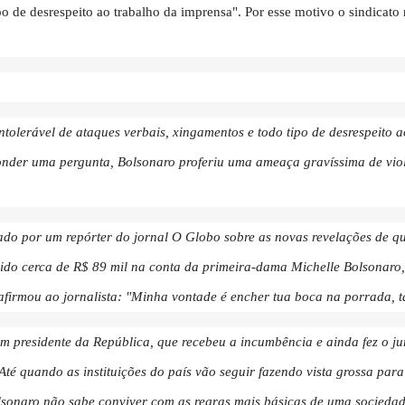
po de desrespeito ao trabalho da imprensa". Por esse motivo o sindicat
ntolerável de ataques verbais, xingamentos e todo tipo de desrespeito 
onder uma pergunta, Bolsonaro proferiu uma ameaça gravíssima de violê
nado por um repórter do jornal O Globo sobre as novas revelações de qu
ferido cerca de R$ 89 mil na conta da primeira-dama Michelle Bolsonaro
afirmou ao jornalista: "Minha vontade é encher tua boca na porrada, t
 presidente da República, que recebeu a incumbência e ainda fez o jur
. Até quando as instituições do país vão seguir fazendo vista grossa p
Bolsonaro não sabe conviver com as regras mais básicas de uma socieda