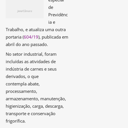
de
Jane/Câmara
Previdênc
ia e
Trabalho, e atualiza uma outra
portaria (
604/19
), publicada em
abril do ano passado.
No setor industrial, foram
incluídas as atividades de
indústria de carnes e seus
derivados, o que
contempla abate,
processamento,
armazenamento, manutenção,
higienização, carga, descarga,
transporte e conservação
frigorífica.