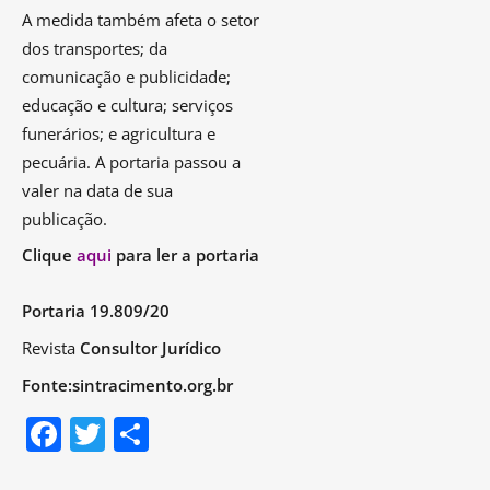
A medida também afeta o setor
dos transportes; da
comunicação e publicidade;
educação e cultura; serviços
funerários; e agricultura e
pecuária. A portaria passou a
valer na data de sua
publicação.
Clique
aqui
para ler a portaria
Portaria 19.809/20
Revista
Consultor Jurídico
Fonte:sintracimento.org.br
F
T
S
a
w
h