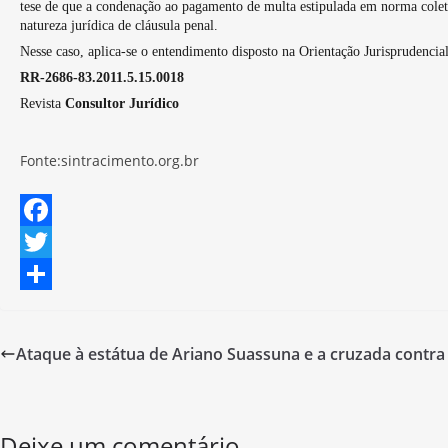
tese de que a condenação ao pagamento de multa estipulada em norma coleti
natureza jurídica de cláusula penal.
Nesse caso, aplica-se o entendimento disposto na Orientação Jurisprudenci
RR-2686-83.2011.5.15.0018
Revista
Consultor Jurídico
Fonte:sintracimento.org.br
F
a
T
c
w
S
e
i
h
Ataque à estátua de Ariano Suassuna e a cruzada contra 
b
t
a
o
t
r
o
e
e
Deixe um comentário