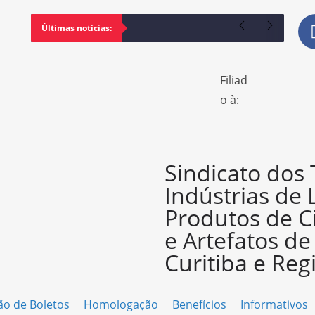
Últimas notícias:
Filiad
o à:
Sindicato dos
Indústrias de 
Produtos de C
e Artefatos d
Curitiba e Reg
ão de Boletos
Homologação
Benefícios
Informativos