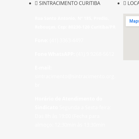
SINTRACIMENTO CURITIBA
LOC
Rua Santo Antonio, Nº 185, Predio,
Rebouças, Cep: 80230-120 Curitiba/PR
Fone:
(41) 3363-4497
Fone WhatsAPP:
(41) 9 9268-5612
E-mail:
sintracimento@sintracimento.org.
br
Horário de Atendimento do
Sindicato
Segunda a Sexta-feira:
Das 8h às 19:00 (Fecha para
almoço: 12:30min às 13:30min