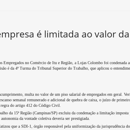
mpresa é limitada ao valor da
dos Empregados no Comércio de Itu e Região, a Lojas Colombo foi condenada 
cisão é da 4ª Turma do Tribunal Superior do Trabalho, que aplicou o entendim
scumprimento, multa no valor de um piso salarial de empregados em geral. Ve
descanso semanal remunerado e adicional de quebra de caixa, o juízo de primeir
 regra do artigo 412 do Código Civil.
rabalho da 15ª Região (Campinas/SP) excluiu da condenação a limitação imposta
a autonomia da vontade coletiva deveria ser prestigiada.
fatizou que a SDI-1, órgão responsável pela uniformização da jurisprudência