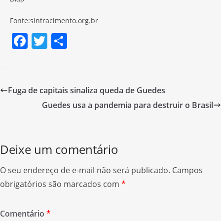
Fonte:sintracimento.org.br
F
T
S
a
w
h
c
itt
ar
e
er
e
Fuga de capitais sinaliza queda de Guedes
b
Guedes usa a pandemia para destruir o Brasil
o
o
k
Deixe um comentário
O seu endereço de e-mail não será publicado.
Campos
obrigatórios são marcados com
*
Comentário
*