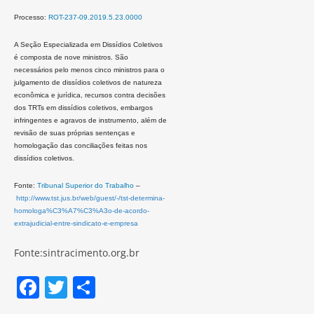
Processo:
ROT-237-09.2019.5.23.0000
A Seção Especializada em Dissídios Coletivos
é composta de nove ministros. São
necessários pelo menos cinco ministros para o
julgamento de dissídios coletivos de natureza
econômica e jurídica, recursos contra decisões
dos TRTs em dissídios coletivos, embargos
infringentes e agravos de instrumento, além de
revisão de suas próprias sentenças e
homologação das conciliações feitas nos
dissídios coletivos.
Fonte:
Tribunal Superior do Trabalho
–
http://www.tst.jus.br/web/guest/-/tst-determina-
homologa%C3%A7%C3%A3o-de-acordo-
extrajudicial-entre-sindicato-e-empresa
Fonte:sintracimento.org.br
F
T
S
a
w
h