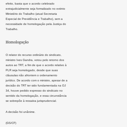
efeito, basta que o acordo celebrado
extrajudicialmente seja formalizado no extinto
Ministério do Trabalho (atual Secretaria
Especial de Previdência e Trabalho), sem a
necessidade de homologação pela Justiça do
Trabalho.
Homologação
O relator do recurso ordinário do sindicato,
ministro Ives Gandra, votou pelo retorno dos
autos ao TRT, a fim de que o acordo relativo à
PLR seja homologado, desde que suas
cláusulas não afrontem o ordenamento
jurídico. De acordo com o ministro, apesar de a
decisão do TRT ter sido fundamentada na OJ
34, houve pedido expresso do sindicato no
sentido da homologação, e essa circunstância
se sobrepõe à ressalva jurisprudencial.
A decisão foi unânime.
(GS/CF)