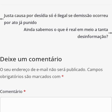
c
itt
ar
e
er
e
Justa causa por desídia só é ilegal se demissão ocorreu
b
por ato já punido
o
Ainda sabemos o que é real em meio a tanta
o
desinformação?
k
Deixe um comentário
O seu endereço de e-mail não será publicado.
Campos
obrigatórios são marcados com
*
Comentário
*