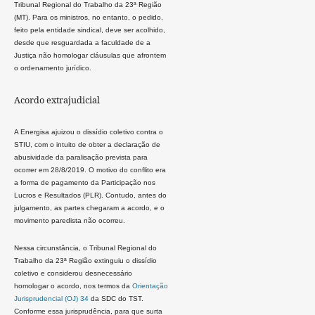
Tribunal Regional do Trabalho da 23ª Região
(MT). Para os ministros, no entanto, o pedido,
feito pela entidade sindical, deve ser acolhido,
desde que resguardada a faculdade de a
Justiça não homologar cláusulas que afrontem
o ordenamento jurídico.
Acordo extrajudicial
A Energisa ajuizou o dissídio coletivo contra o
STIU, com o intuito de obter a declaração de
abusividade da paralisação prevista para
ocorrer em 28/8/2019. O motivo do conflito era
a forma de pagamento da Participação nos
Lucros e Resultados (PLR). Contudo, antes do
julgamento, as partes chegaram a acordo, e o
movimento paredista não ocorreu.
Nessa circunstância, o Tribunal Regional do
Trabalho da 23ª Região extinguiu o dissídio
coletivo e considerou desnecessário
homologar o acordo, nos termos da
Orientação
Jurisprudencial (OJ) 34
da SDC do TST.
Conforme essa jurisprudência, para que surta