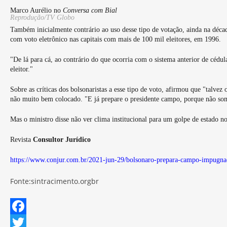
Marco Aurélio no
Conversa com Bial
Reprodução/TV Globo
Também inicialmente contrário ao uso desse tipo de votação, ainda na décad
com voto eletrônico nas capitais com mais de 100 mil eleitores, em 1996.
"De lá para cá, ao contrário do que ocorria com o sistema anterior de céd
eleitor."
Sobre as críticas dos bolsonaristas a esse tipo de voto, afirmou que "talve
não muito bem colocado. "E já prepare o presidente campo, porque não som
Mas o ministro disse não ver clima institucional para um golpe de estado no
Revista
Consultor Jurídico
https://www.conjur.com.br/2021-jun-29/bolsonaro-prepara-campo-impugna
Fonte:sintracimento.orgbr
F