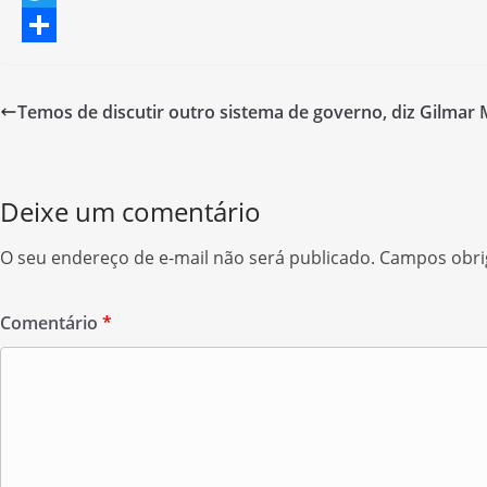
a
T
c
w
S
e
i
h
Temos de discutir outro sistema de governo, diz Gilmar
b
t
a
o
t
r
o
e
e
Deixe um comentário
k
r
O seu endereço de e-mail não será publicado.
Campos obri
Comentário
*