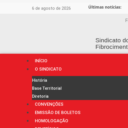
Últimas notícias:
6 de agosto de 2026
F
Sindicato d
Fibrociment
INÍCIO
O SINDICATO
História
Base Territorial
Diretoria
CONVENÇÕES
EMISSÃO DE BOLETOS
HOMOLOGAÇÃO