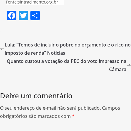
Fonte:sintracimento.org.br
F
T
S
a
w
h
c
itt
ar
e
er
e
Lula: “Temos de incluir o pobre no orçamento e o rico no
b
imposto de renda” Noticias
o
Quanto custou a votação da PEC do voto impresso na
o
Câmara
k
Deixe um comentário
O seu endereço de e-mail não será publicado.
Campos
obrigatórios são marcados com
*