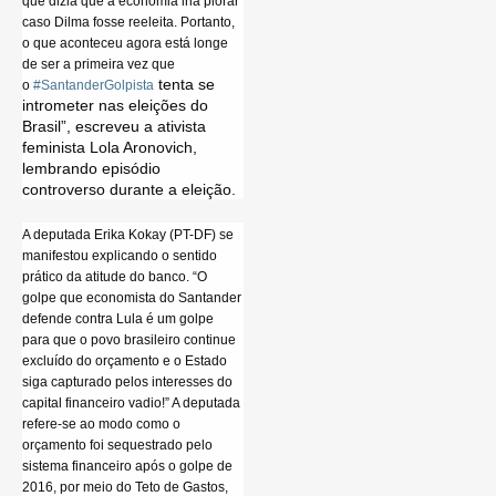
que dizia que a economia iria piorar
caso Dilma fosse reeleita. Portanto,
o que aconteceu agora está longe
de ser a primeira vez que
tenta se
o
#SantanderGolpista
intrometer nas eleições do
Brasil”, escreveu a ativista
feminista Lola Aronovich,
lembrando episódio
controverso durante a eleição.
A deputada Erika Kokay (PT-DF) se
manifestou explicando o sentido
prático da atitude do banco. “O
golpe que economista do Santander
defende contra Lula é um golpe
para que o povo brasileiro continue
excluído do orçamento e o Estado
siga capturado pelos interesses do
capital financeiro vadio!” A deputada
refere-se ao modo como o
orçamento foi sequestrado pelo
sistema financeiro após o golpe de
2016, por meio do Teto de Gastos,