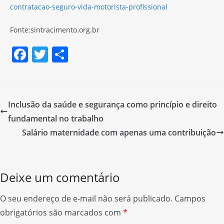
contratacao-seguro-vida-motorista-profissional
Fonte:sintracimento.org.br
F
T
S
a
w
h
c
itt
ar
e
er
e
Inclusão da saúde e segurança como princípio e direito
b
fundamental no trabalho
o
Salário maternidade com apenas uma contribuição
o
k
Deixe um comentário
O seu endereço de e-mail não será publicado.
Campos
obrigatórios são marcados com
*