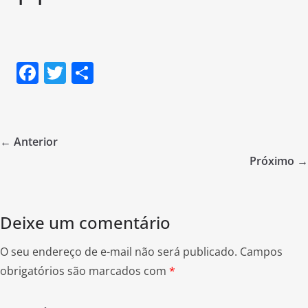
F
T
S
a
w
h
c
itt
ar
e
er
e
← Anterior
b
Próximo →
o
o
Deixe um comentário
k
O seu endereço de e-mail não será publicado.
Campos
obrigatórios são marcados com
*