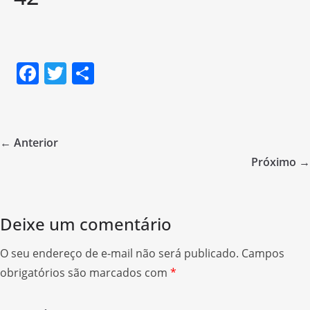
F
T
S
a
w
h
c
itt
ar
e
er
e
← Anterior
b
Próximo →
o
o
Deixe um comentário
k
O seu endereço de e-mail não será publicado.
Campos
obrigatórios são marcados com
*