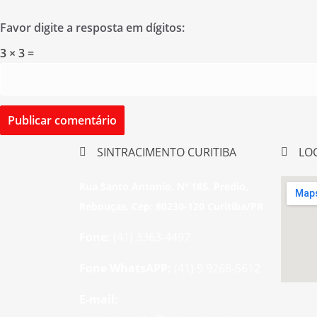
Favor digite a resposta em dígitos:
3 × 3 =
SINTRACIMENTO CURITIBA
LO
Rua Santo Antonio, Nº 185, Predio,
Rebouças, Cep: 80230-120 Curitiba/PR
Fone:
(41) 3363-4497
Fone WhatsAPP:
(41) 9 9268-5612
E-mail: