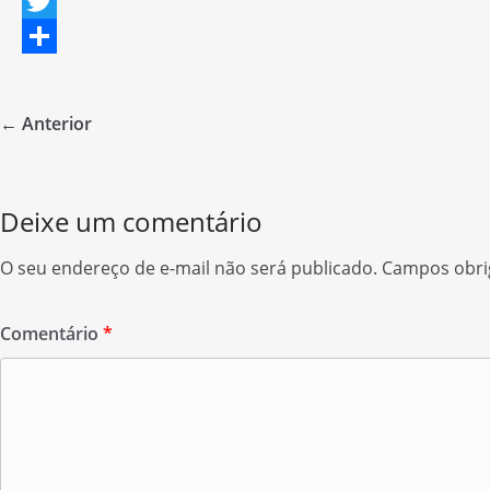
F
a
T
c
w
S
e
i
h
← Anterior
b
t
a
o
t
r
o
e
e
Deixe um comentário
k
r
O seu endereço de e-mail não será publicado.
Campos obri
Comentário
*