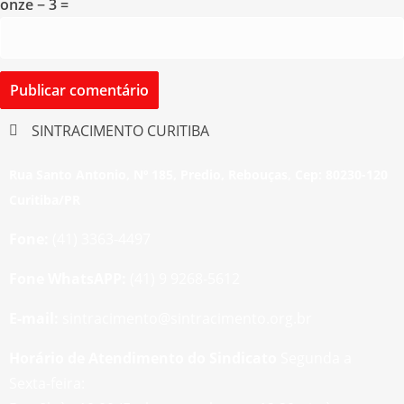
onze − 3 =
SINTRACIMENTO CURITIBA
Rua Santo Antonio, Nº 185, Predio, Rebouças, Cep: 80230-120
Curitiba/PR
Fone:
(41) 3363-4497
Fone WhatsAPP:
(41) 9 9268-5612
E-mail:
sintracimento@sintracimento.org.br
Horário de Atendimento do Sindicato
Segunda a
Sexta-feira: