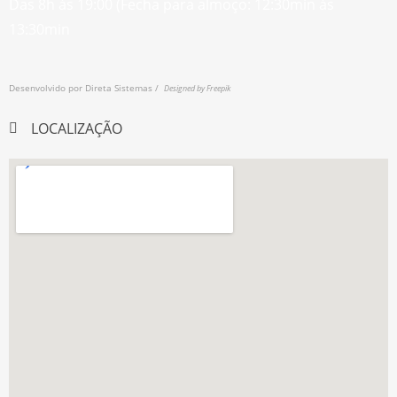
Das 8h às 19:00 (Fecha para almoço: 12:30min às
13:30min
Desenvolvido por
Direta Sistemas /
Designed by Freepik
LOCALIZAÇÃO