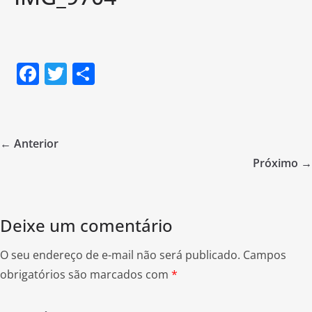
F
T
S
a
w
h
c
itt
ar
e
er
e
← Anterior
b
Próximo →
o
o
Deixe um comentário
k
O seu endereço de e-mail não será publicado.
Campos
obrigatórios são marcados com
*