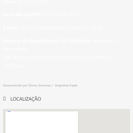
Fone:
(41) 3363-4497
Fone WhatsAPP:
(41) 9 9268-5612
E-mail:
sintracimento@sintracimento.org.br
Horário de Atendimento do Sindicato
Segunda a
Sexta-feira:
Das 8h às 19:00 (Fecha para almoço: 12:30min às
13:30min
Desenvolvido por
Direta Sistemas /
Designed by Freepik
LOCALIZAÇÃO