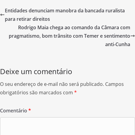
e
i
h
Entidades denunciam manobra da bancada ruralista
b
t
a
para retirar direitos
o
t
r
Rodrigo Maia chega ao comando da Câmara com
o
e
e
pragmatismo, bom trânsito com Temer e sentimento
k
r
anti-Cunha
Deixe um comentário
O seu endereço de e-mail não será publicado.
Campos
obrigatórios são marcados com
*
Comentário
*