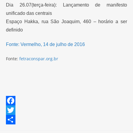
Dia 26.07(terça-feira): Lançamento de manifesto
unificado das centrais
Espaço Hakka, rua São Joaquim, 460 – horário a ser
definido
Fonte: Vermelho, 14 de julho de 2016
Fonte:
fetraconspar.org.br
F
a
T
c
w
S