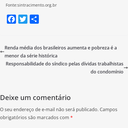
Fonte:sintracimento.org.br
F
T
S
a
w
h
c
itt
ar
e
er
e
Renda média dos brasileiros aumenta e pobreza é a
b
menor da série histórica
o
Responsabilidade do síndico pelas dívidas trabalhistas
o
do condomínio
k
Deixe um comentário
O seu endereço de e-mail não será publicado.
Campos
obrigatórios são marcados com
*