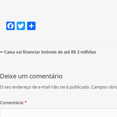
F
T
S
a
w
h
c
itt
ar
e
er
e
Caixa vai financiar imóveis de até R$ 3 milhões
b
o
o
Deixe um comentário
k
O seu endereço de e-mail não será publicado.
Campos obri
Comentário
*