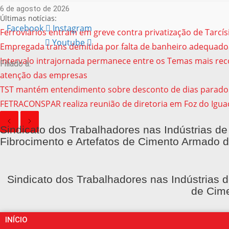
6 de agosto de 2026
Últimas notícias:
Facebook
Instagram
Ferroviários entram em greve contra privatização de Tarcí
Youtube
Empregada trans demitida por falta de banheiro adequado
Intervalo intrajornada permanece entre os Temas mais reco
Filiado à:
atenção das empresas
TST mantém entendimento sobre desconto de dias parado
FETRACONSPAR realiza reunião de diretoria em Foz do Igua
Sindicato dos Trabalhadores nas Indústrias de
Fibrocimento e Artefatos de Cimento Armado d
Sindicato dos Trabalhadores nas Indústrias d
de Cime
INÍCIO