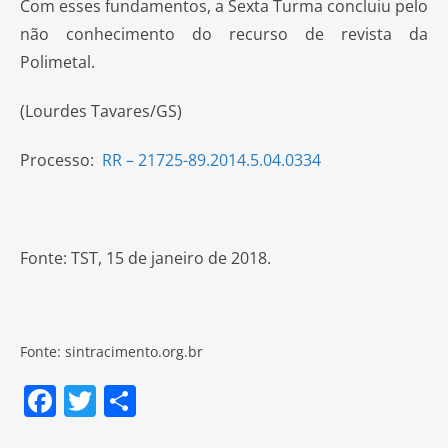
Com esses fundamentos, a Sexta Turma concluiu pelo
não conhecimento do recurso de revista da
Polimetal.
(Lourdes Tavares/GS)
Processo:
RR – 21725-89.2014.5.04.0334
Fonte: TST, 15 de janeiro de 2018.
Fonte: sintracimento.org.br
F
T
S
a
w
h