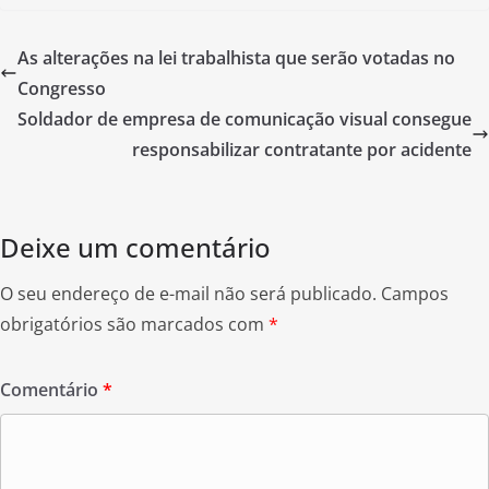
c
itt
ar
e
er
e
As alterações na lei trabalhista que serão votadas no
b
Congresso
o
Soldador de empresa de comunicação visual consegue
o
responsabilizar contratante por acidente
k
Deixe um comentário
O seu endereço de e-mail não será publicado.
Campos
obrigatórios são marcados com
*
Comentário
*