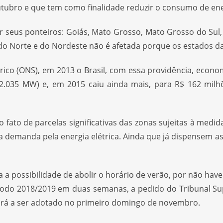
tubro e que tem como finalidade reduzir o consumo de energ
r seus ponteiros: Goiás, Mato Grosso, Mato Grosso do Sul, 
 do Norte e do Nordeste não é afetada porque os estados da
ico (ONS), em 2013 o Brasil, com essa providência, econ
2.035 MW) e, em 2015 caiu ainda mais, para R$ 162 milh
 fato de parcelas significativas das zonas sujeitas à med
a demanda pela energia elétrica. Ainda que já dispensem 
ra a possibilidade de abolir o horário de verão, por não h
odo 2018/2019 em duas semanas, a pedido do Tribunal Super
ssará a ser adotado no primeiro domingo de novembro.