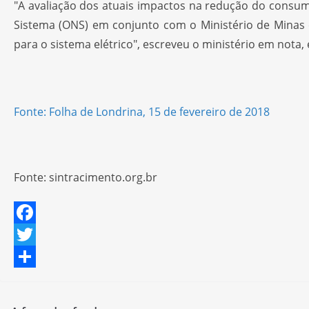
"A avaliação dos atuais impactos na redução do consum
Sistema (ONS) em conjunto com o Ministério de Minas 
para o sistema elétrico", escreveu o ministério em nota
Fonte: Folha de Londrina, 15 de fevereiro de 2018
Fonte: sintracimento.org.br
F
a
T
c
w
S
e
i
h