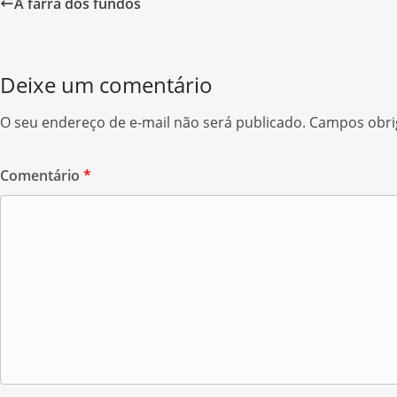
A farra dos fundos
b
t
a
o
t
r
o
e
e
Deixe um comentário
k
r
O seu endereço de e-mail não será publicado.
Campos obri
Comentário
*