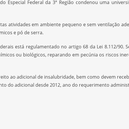
ado Especial Federal da 3ª Região condenou uma univer
uitas atividades em ambiente pequeno e sem ventilação ad
micos e pó de serra.
ederais está regulamentado no artigo 68 da Lei 8.112/90. 
icos ou biológicos, reparando em pecúnia os riscos inere
ireito ao adicional de insalubridade, bem como devem receb
nto do adicional desde 2012, ano do requerimento administ