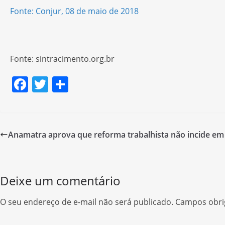
Fonte: Conjur, 08 de maio de 2018
Fonte: sintracimento.org.br
F
T
S
a
w
h
c
itt
ar
e
er
e
Anamatra aprova que reforma trabalhista não incide em
b
o
o
Deixe um comentário
k
O seu endereço de e-mail não será publicado.
Campos obri