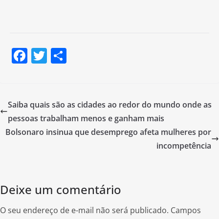
F
T
S
a
w
h
c
itt
ar
e
er
e
Saiba quais são as cidades ao redor do mundo onde as
b
pessoas trabalham menos e ganham mais
o
Bolsonaro insinua que desemprego afeta mulheres por
o
incompetência
k
Deixe um comentário
O seu endereço de e-mail não será publicado.
Campos