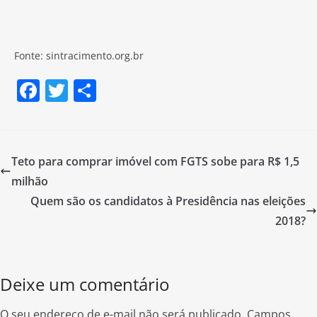
Fonte: sintracimento.org.br
F
T
S
a
w
h
c
itt
ar
e
er
e
Teto para comprar imóvel com FGTS sobe para R$ 1,5
b
milhão
o
Quem são os candidatos à Presidência nas eleições
o
2018?
k
Deixe um comentário
O seu endereço de e-mail não será publicado.
Campos