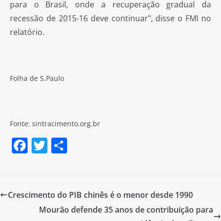
para o Brasil, onde a recuperação gradual da
recessão de 2015-16 deve continuar", disse o FMI no
relatório.
Folha de S.Paulo
Fonte: sintracimento.org.br
F
T
S
a
w
h
c
itt
ar
e
er
e
Crescimento do PIB chinês é o menor desde 1990
b
Mourão defende 35 anos de contribuição para