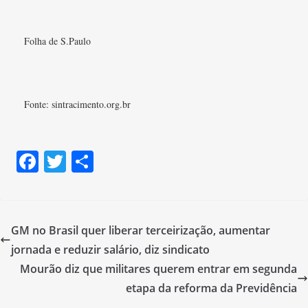
Folha de S.Paulo
Fonte: sintracimento.org.br
F
T
S
a
w
h
c
itt
ar
e
er
e
GM no Brasil quer liberar terceirização, aumentar
b
jornada e reduzir salário, diz sindicato
o
Mourão diz que militares querem entrar em segunda
o
etapa da reforma da Previdência