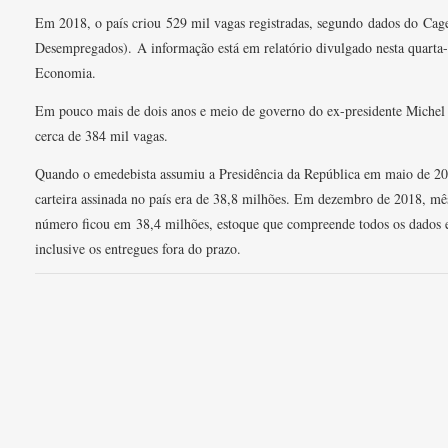
Em 2018, o país criou 529 mil vagas registradas, segundo dados do Ca
Desempregados). A informação está em relatório divulgado nesta quarta-f
Economia.
Em pouco mais de dois anos e meio de governo do ex-presidente Michel 
cerca de 384 mil vagas.
Quando o emedebista assumiu a Presidência da República em maio de 2
carteira assinada no país era de 38,8 milhões. Em dezembro de 2018, mê
número ficou em 38,4 milhões, estoque que compreende todos os dados 
inclusive os entregues fora do prazo.
-justica-
-justica-
th.jpg
"
L
E
C
he via
"
rit;
i
-
o
ighlight-
t-color:
n
m
p
, 117);
o
k
a
i
l
height:
ght:
ative;
t
e
i
a
a
r
d
l
r
i
l
n
i
n
k