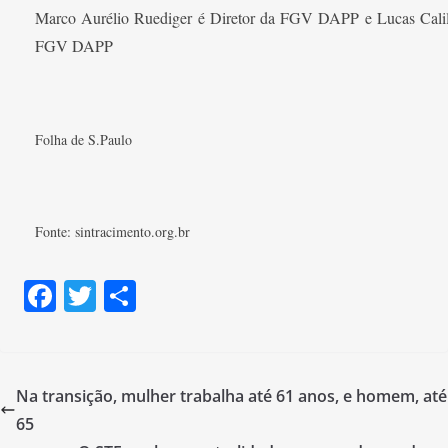
Marco Aurélio Ruediger é Diretor da FGV DAPP e Lucas Calil 
FGV DAPP
Folha de S.Paulo
Fonte: sintracimento.org.br
F
T
S
a
w
h
c
itt
ar
e
er
e
Na transição, mulher trabalha até 61 anos, e homem, até
b
65