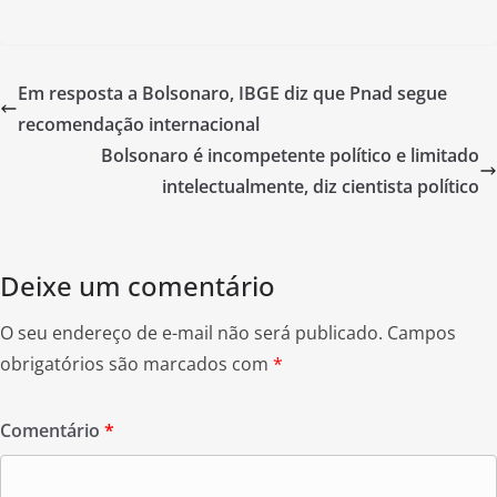
a
w
h
c
itt
ar
e
er
e
Em resposta a Bolsonaro, IBGE diz que Pnad segue
b
recomendação internacional
o
Bolsonaro é incompetente político e limitado
o
intelectualmente, diz cientista político
k
Deixe um comentário
O seu endereço de e-mail não será publicado.
Campos
obrigatórios são marcados com
*
Comentário
*