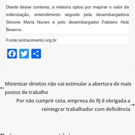
Diante desse contexto, a relatora optou por majorar o valor da
indenização, entendimento seguido pela desembargadora
Simone Maria Nunes e pelo desembargador Fabiano Holz
Beserra.
Fonte:sintracimento.org.br
F
T
S
a
w
h
c
itt
ar
e
er
e
Minimizar direitos não vai estimular a abertura de mais
b
postos de trabalho
o
Por não cumprir cota, empresa do RJ é obrigada a
o
reintegrar trabalhador com deficiência
k