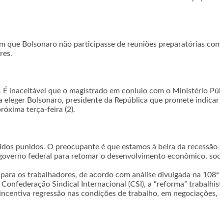
om que Bolsonaro não participasse de reuniões preparatórias com
res.
. É inaceitável que o magistrado em conluio com o Ministério Públ
ma eleger Bolsonaro, presidente da República que promete indicar
óxima terça-feira (2).
vidos punidos. O preocupante é que estamos à beira da recessã
 governo federal para retomar o desenvolvimento econômico, soc
para os trabalhadores, de acordo com análise divulgada na 108ª
 Confederação Sindical Internacional (CSI), a “reforma” trabalhi
ncentiva regressão nas condições de trabalho, em negociações, di