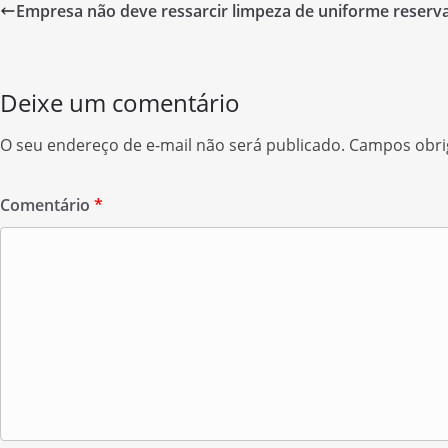
Empresa não deve ressarcir limpeza de uniforme reserva
b
t
a
o
t
r
o
e
e
Deixe um comentário
k
r
O seu endereço de e-mail não será publicado.
Campos obri
Comentário
*