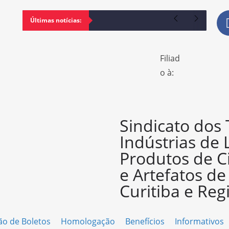
Últimas notícias:
Filiad
o à:
Sindicato dos
Indústrias de 
Produtos de C
e Artefatos d
Curitiba e Reg
ão de Boletos
Homologação
Benefícios
Informativos