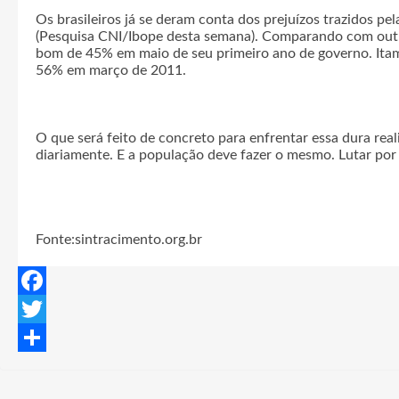
Os brasileiros já se deram conta dos prejuízos trazidos pe
(Pesquisa CNI/Ibope desta semana). Comparando com outros
bom de 45% em maio de seu primeiro ano de governo. Ita
56% em março de 2011.
O que será feito de concreto para enfrentar essa dura rea
diariamente. E a população deve fazer o mesmo. Lutar por 
Fonte:sintracimento.org.br
F
a
T
c
w
S
e
i
h