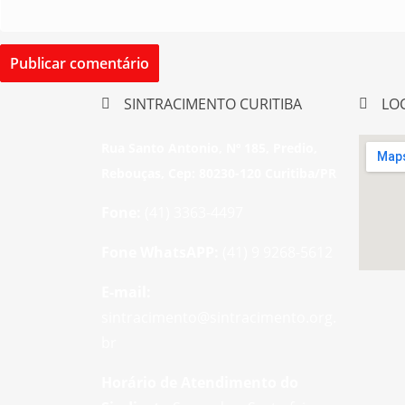
SINTRACIMENTO CURITIBA
LO
Rua Santo Antonio, Nº 185, Predio,
Rebouças, Cep: 80230-120 Curitiba/PR
Fone:
(41) 3363-4497
Fone WhatsAPP:
(41) 9 9268-5612
E-mail:
sintracimento@sintracimento.org.
br
Horário de Atendimento do