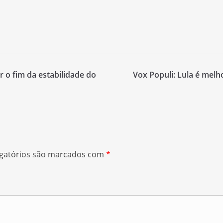
 o fim da estabilidade do
Vox Populi: Lula é melh
gatórios são marcados com
*