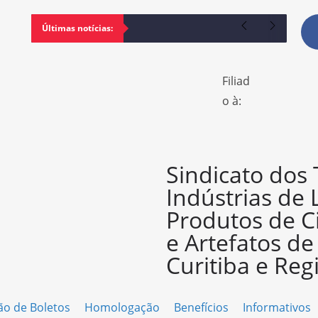
Últimas notícias:
Filiad
o à:
Sindicato dos
Indústrias de 
Produtos de C
e Artefatos d
Curitiba e Reg
ão de Boletos
Homologação
Benefícios
Informativos