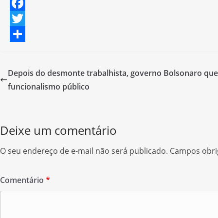
F
a
T
c
w
S
e
i
h
Depois do desmonte trabalhista, governo Bolsonaro quer
b
t
a
funcionalismo público
o
t
r
o
e
e
Deixe um comentário
k
r
O seu endereço de e-mail não será publicado.
Campos obri
Comentário
*