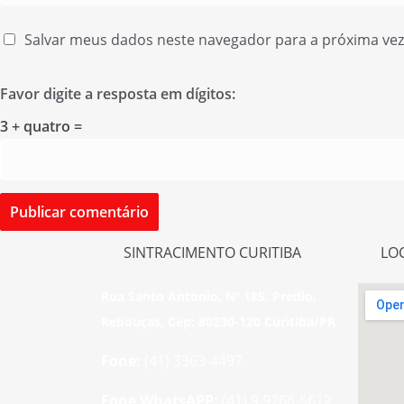
Salvar meus dados neste navegador para a próxima ve
Favor digite a resposta em dígitos:
3 + quatro =
SINTRACIMENTO CURITIBA
LO
Rua Santo Antonio, Nº 185, Predio,
Rebouças, Cep: 80230-120 Curitiba/PR
Fone:
(41) 3363-4497
Fone WhatsAPP:
(41) 9 9268-5612