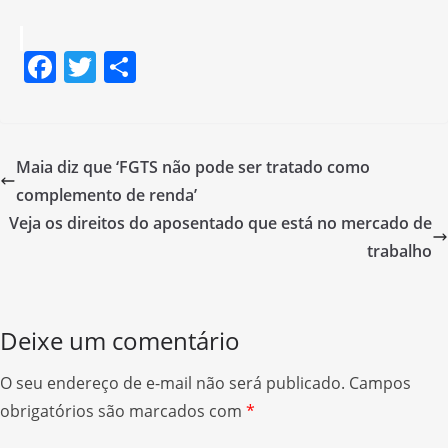
F
T
S
a
w
h
c
itt
ar
e
er
e
Maia diz que ‘FGTS não pode ser tratado como
b
complemento de renda’
o
Veja os direitos do aposentado que está no mercado de
o
trabalho
k
Deixe um comentário
O seu endereço de e-mail não será publicado.
Campos
obrigatórios são marcados com
*