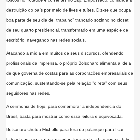
toscos no Youtube e correntes no zap. Empossado, comanda a
destruição do país por meio de lives e tuítes. Diz-se que ocupa
boa parte de seu dia de "trabalho" trancado sozinho no closet
de seu quarto presidencial, transformado em uma espécie de
escritório, navegando nas redes sociais.
Atacando a mídia em muitos de seus discursos, ofendendo
profissionais da imprensa, o próprio Bolsonaro alimenta a ideia
de que governa de costas para as corporações empresariais de
comunicação, sustentando-se pela relação "direta" com seus
seguidores nas redes.
A cerimônia de hoje, para comemorar a independência do
Brasil, basta para mostrar como essa leitura é equivocada.
Bolsonaro chutou Michelle para fora do palanque para ficar
ladeado por essas duas grandes figuras da vida nacional: Edir