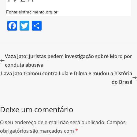
Fonte:sintracimento.org.br
F
T
S
a
w
h
c
itt
ar
e
er
e
Vaza Jato: Juristas pedem investigação sobre Moro por
b
conduta abusiva
o
Lava Jato tramou contra Lula e Dilma e mudou a história
o
do Brasil
k
Deixe um comentário
O seu endereço de e-mail não será publicado.
Campos
obrigatórios são marcados com
*