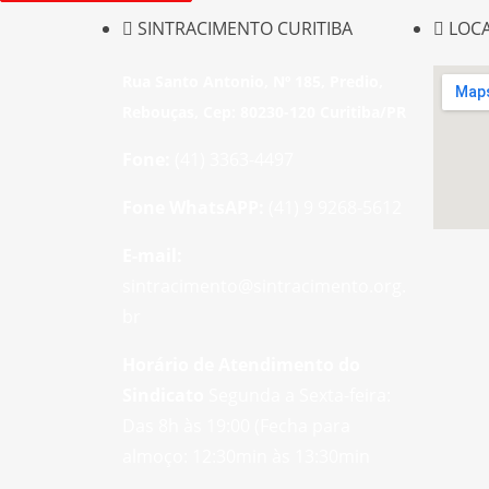
SINTRACIMENTO CURITIBA
LOC
Rua Santo Antonio, Nº 185, Predio,
Rebouças, Cep: 80230-120 Curitiba/PR
Fone:
(41) 3363-4497
Fone WhatsAPP:
(41) 9 9268-5612
E-mail:
sintracimento@sintracimento.org.
br
Horário de Atendimento do
Sindicato
Segunda a Sexta-feira:
Das 8h às 19:00 (Fecha para
almoço: 12:30min às 13:30min