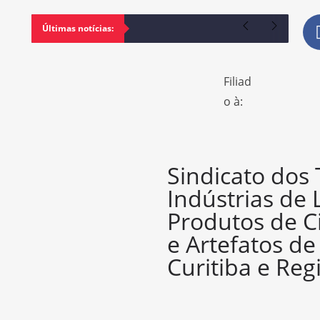
Últimas notícias:
Filiad
o à:
Sindicato dos
Indústrias de 
Produtos de C
e Artefatos d
Curitiba e Reg