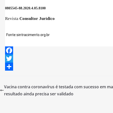
0805545-88.2020.4.05.8100
Revista
Consultor Jurídico
Fonte:sintracimento.org.br
F
a
T
c
w
S
e
i
h
Vacina contra coronavírus é testada com sucesso em mac
b
t
a
resultado ainda precisa ser validado
o
t
r
o
e
e