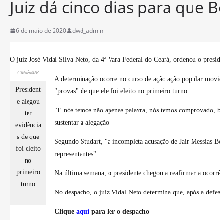
Juiz dá cinco dias para que 
6 de maio de 2020
dwd_admin
O juiz José Vidal Silva Neto, da 4ª Vara Federal do Ceará, ordenou o presid
Marcos Corrêa/PR
A determinação ocorre no curso de ação ação popular movid
President
"provas" de que ele foi eleito no primeiro turno.
e alegou
"E nós temos não apenas palavra, nós temos comprovado, b
ter
sustentar a alegação.
evidência
s de que
Segundo Studart, "a incompleta acusação de Jair Messias Bo
foi eleito
representantes".
no
primeiro
Na última semana, o presidente chegou a reafirmar a ocorrê
turno
No despacho, o juiz Vidal Neto determina que, após a defesa
Clique
aqui
para ler o despacho