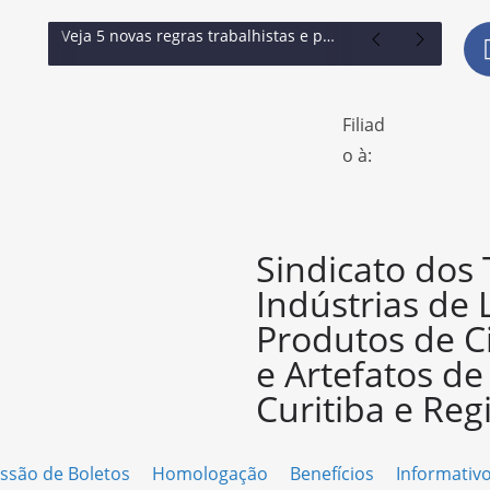
Veja 5 novas regras trabalhistas e previdenciárias que ampliam proteção a trabalhadores
Filiad
o à:
Sindicato dos
Indústrias de 
Produtos de C
e Artefatos d
Curitiba e Reg
ssão de Boletos
Homologação
Benefícios
Informativ