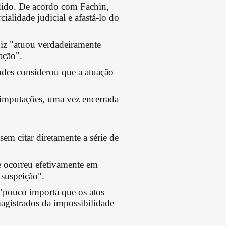
edido. De acordo com Fachin,
cialidade judicial e afastá-lo do
uiz "atuou verdadeiramente
ação".
ndes considerou que a atuação
s imputações, uma vez encerrada
em citar diretamente a série de
e ocorreu efetivamente em
 suspeição".
 "pouco importa que os atos
magistrados da impossibilidade