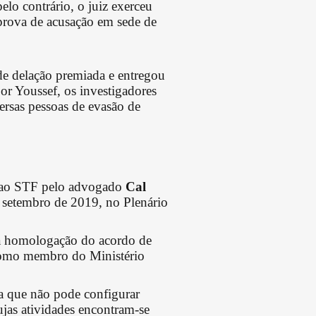
lo contrário, o juiz exerceu
prova de acusação em sede de
de delação premiada e entregou
or Youssef, os investigadores
rsas pessoas de evasão de
do ao STF pelo advogado
Cal
 setembro de 2019, no Plenário
 na homologação do acordo de
 como membro do Ministério
ma que não pode configurar
ujas atividades encontram-se