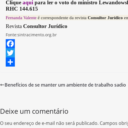
Clique
aqui
para ler o voto do ministro Lewandows
RHC 144.615
Fernanda Valente
é correspondente da revista
Consultor Jurídico
em
Revista
Consultor Jurídico
Fonte:sintracimento.org.br
F
a
T
c
w
S
e
i
h
Benefícios de se manter um ambiente de trabalho sadio
b
t
a
o
t
r
o
e
e
Deixe um comentário
k
r
O seu endereço de e-mail não será publicado.
Campos obri