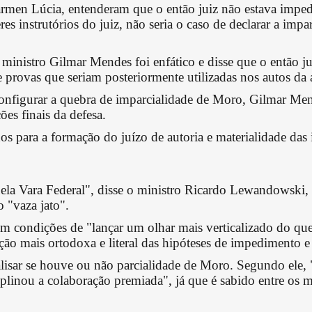
 Cármen Lúcia, entenderam que o então juiz não estava imp
s instrutórios do juiz, não seria o caso de declarar a impar
 ministro Gilmar Mendes foi enfático e disse que o então j
provas que seriam posteriormente utilizadas nos autos da 
configurar a quebra de imparcialidade de Moro, Gilmar Me
ões finais da defesa.
os para a formação do juízo de autoria e materialidade da
la Vara Federal", disse o ministro Ricardo Lewandowski, s
 "vaza jato".
 condições de "lançar um olhar mais verticalizado do qu
ção mais ortodoxa e literal das hipóteses de impedimento e
nalisar se houve ou não parcialidade de Moro. Segundo ele,
ciplinou a colaboração premiada", já que é sabido entre os 