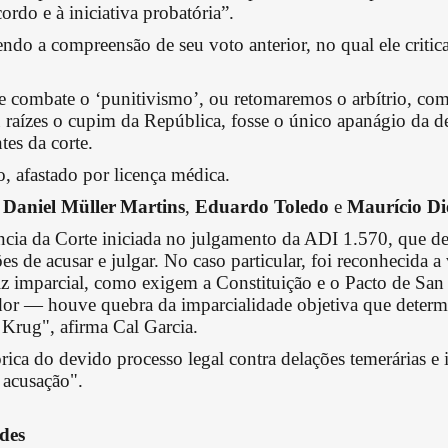
ordo e à iniciativa probatória”.
ndo a compreensão de seu voto anterior, no qual ele critica
e combate o ‘punitivismo’, ou retomaremos o arbítrio, com
ou raízes o cupim da República, fosse o único apanágio da 
tes da corte.
, afastado por licença médica.
s
Daniel Müller
Martins
,
Eduardo Toledo
e
Maurício Di
ncia da Corte iniciada no julgamento da ADI 1.570, que de
es de acusar e julgar. No caso particular, foi reconhecida a 
uiz imparcial, como exigem a Constituição e o Pacto de Sa
dor — houve quebra da imparcialidade objetiva que deter
 Krug", afirma Cal Garcia.
órica do devido processo legal contra delações temerárias e
 acusação".
des