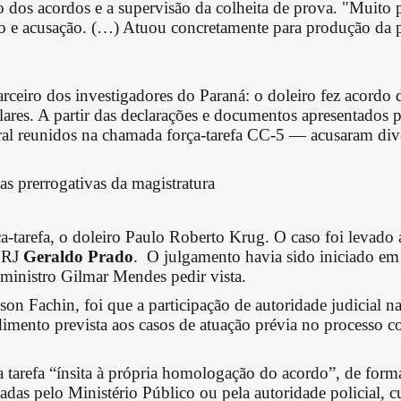
dos acordos e a supervisão da colheita de prova. "Muito pe
ção e acusação. (…) Atuou concretamente para produção da 
rceiro dos investigadores do Paraná: o doleiro fez acordo 
ares. A partir das declarações e documentos apresentados p
ral reunidos na chamada força-tarefa CC-5 — acusaram dive
s prerrogativas da magistratura
ça-tarefa, o doleiro Paulo Roberto Krug. O caso foi leva
UFRJ
Geraldo Prado
. O julgamento havia sido iniciado em
o ministro Gilmar Mendes pedir vista.
dson Fachin, foi que a participação de autoridade judicial
dimento prevista aos casos de atuação prévia no processo
ma tarefa “ínsita à própria homologação do acordo”, de for
as pelo Ministério Público ou pela autoridade policial, c