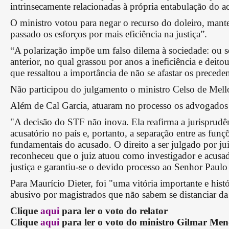
intrinsecamente relacionadas à própria entabulação do ac
O ministro votou para negar o recurso do doleiro, mante
passado os esforços por mais eficiência na justiça”.
“A polarização impõe um falso dilema à sociedade: ou s
anterior, no qual grassou por anos a ineficiência e deit
que ressaltou a importância de não se afastar os preceden
Não participou do julgamento o ministro Celso de Mello
Além de Cal Garcia, atuaram no processo os advogado
"A decisão do STF não inova. Ela reafirma a jurisprudê
acusatório no país e, portanto, a separação entre as funçõ
fundamentais do acusado. O direito a ser julgado por j
reconheceu que o juiz atuou como investigador e acusa
justiça e garantiu-se o devido processo ao Senhor Paulo
Para Maurício Dieter, foi "uma vitória importante e hist
abusivo por magistrados que não sabem se distanciar da
Clique
aqui
para ler o voto do relator
Clique
aqui
para ler o voto do ministro Gilmar Men