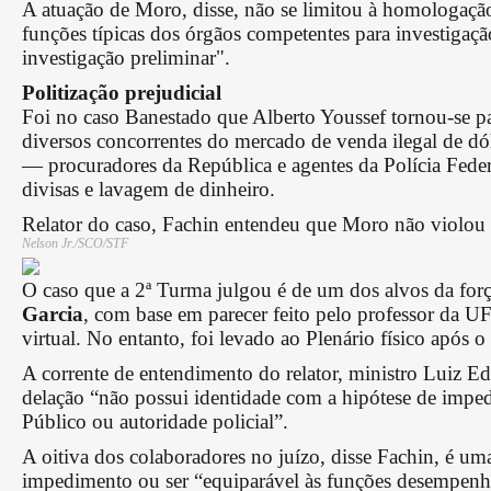
A atuação de Moro, disse, não se limitou à homologação 
funções típicas dos órgãos competentes para investiga
investigação preliminar".
Politização prejudicial
Foi no caso Banestado que Alberto Youssef tornou-se pa
diversos concorrentes do mercado de venda ilegal de dól
— procuradores da República e agentes da Polícia Fede
divisas e lavagem de dinheiro.
Relator do caso, Fachin entendeu que Moro não violou a
Nelson Jr./SCO/STF
O caso que a 2ª Turma julgou é de um dos alvos da for
Garcia
, com base em parecer feito pelo professor da 
virtual. No entanto, foi levado ao Plenário físico após 
A corrente de entendimento do relator, ministro Luiz E
delação “não possui identidade com a hipótese de impe
Público ou autoridade policial”.
A oitiva dos colaboradores no juízo, disse Fachin, é u
impedimento ou ser “equiparável às funções desempenhad