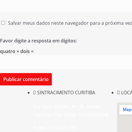
Salvar meus dados neste navegador para a próxima ve
Favor digite a resposta em dígitos:
quatro × dois =
SINTRACIMENTO CURITIBA
LOC
Rua Santo Antonio, Nº 185, Predio,
Rebouças, Cep: 80230-120 Curitiba/PR
Fone:
(41) 3363-4497