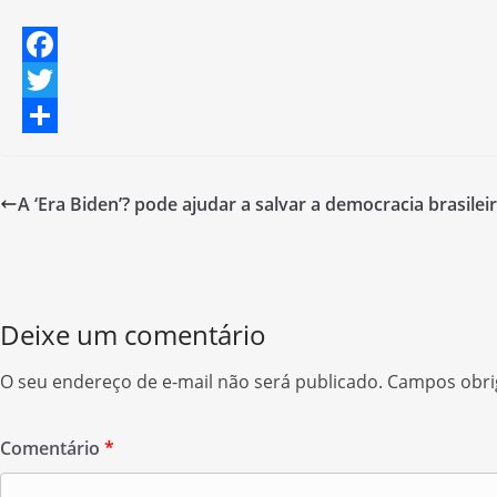
F
a
T
c
w
S
e
i
h
A ‘Era Biden’? pode ajudar a salvar a democracia brasilei
b
t
a
o
t
r
o
e
e
Deixe um comentário
k
r
O seu endereço de e-mail não será publicado.
Campos obri
Comentário
*