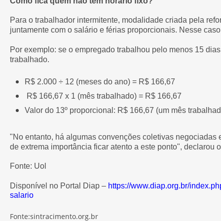
Como fica quem não tem horário fixo?
Para o trabalhador intermitente, modalidade criada pela refo
juntamente com o salário e férias proporcionais. Nesse cas
Por exemplo: se o empregado trabalhou pelo menos 15 dias
trabalhado.
R$ 2.000 ÷ 12 (meses do ano) = R$ 166,67
R$ 166,67 x 1 (mês trabalhado) = R$ 166,67
Valor do 13º proporcional: R$ 166,67 (um mês trabalha
"No entanto, há algumas convenções coletivas negociadas e
de extrema importância ficar atento a este ponto", declarou
Fonte: Uol
Disponível no Portal Diap –
https://www.diap.org.br/index.
salario
Fonte:sintracimento.org.br