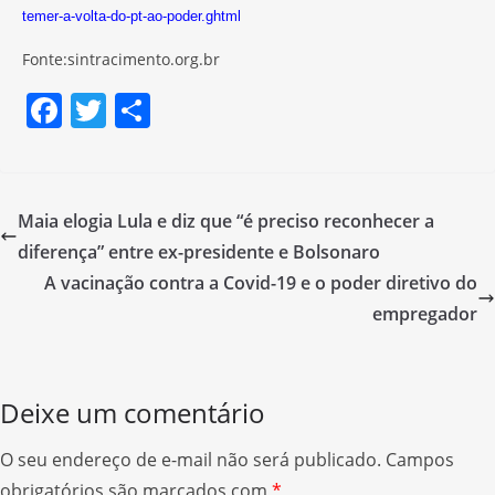
temer-a-volta-do-pt-ao-poder.ghtml
Fonte:sintracimento.org.br
F
T
S
a
w
h
c
itt
ar
e
er
e
Maia elogia Lula e diz que “é preciso reconhecer a
b
diferença” entre ex-presidente e Bolsonaro
o
A vacinação contra a Covid-19 e o poder diretivo do
o
empregador
k
Deixe um comentário
O seu endereço de e-mail não será publicado.
Campos
obrigatórios são marcados com
*