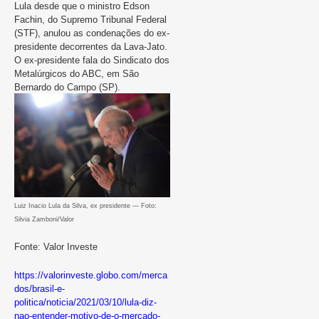
Lula desde que o ministro Edson
Fachin, do Supremo Tribunal Federal
(STF), anulou as condenações do ex-
presidente decorrentes da Lava-Jato.
O ex-presidente fala do Sindicato dos
Metalúrgicos do ABC, em São
Bernardo do Campo (SP).
Luiz Inacio Lula da Silva, ex presidente — Foto:
Silvia Zamboni/Valor
Fonte: Valor Investe
https://valorinveste.globo.com/merca
dos/brasil-e-
politica/noticia/2021/03/10/lula-diz-
nao-entender-motivo-de-o-mercado-