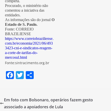
completa.
Procurado, o ministério não
comentou a iniciativa das
entidades.
As informações são do jornal
O
Estado de S. Paulo.
Fonte: CORREIO
BRAZILIENSE
https://www.correiobraziliense.
com.br/economia/2021/06/493
3423-cni-e-sindicatos-reagem-
a-corte-de-tarifas-do-
mercosul.html
Fonte:sintracimento.org.br
F
T
S
a
w
h
c
itt
ar
e
er
e
Em foto com Bolsonaro, operários fazem gesto
b
associado a apoiadores de Lula