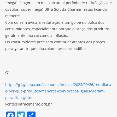
“mega”. E agora, em meio ao atual período de reduflação, até
os rolos “super mega” Ultra Soft da Charmin estão ficando
menores.
Com ou sem aviso, a reduflação é um golpe no bolso dos
consumidores, especialmente porque o preço dos produtos
geralmente não cai como a inflação.
Os consumidores precisam continuar atentos aos preços
para garantir que não caiam nessa armadilha.
G1
https://g1.globo.com/economia/noticia/2023/09/26/reduflaca
o-por-que-produtos-menores-com-precos-iguais-vieram-
para-ficar.ghtml
Fonte:sintracimento.org.br
F
T
S