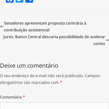
a
w
h
c
itt
ar
e
er
e
Senadores apresentam proposta contrária à
b
contribuição assistencial
o
Juros: Banco Central descarta possibilidade de acelerar
o
cortes
k
Deixe um comentário
O seu endereço de e-mail não será publicado.
Campos
obrigatórios são marcados com
*
Comentário
*