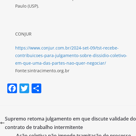
Paulo (USP).
CONJUR
https://www.conjur.com.br/2024-set-09/tst-recebe-
contribuicoes-para-julgamento-sobre-dissidio-coletivo-
em-que-uma-das-partes-nao-quer-negociar/
Fonte:sintracimento.org.br
F
T
S
a
w
h
c
itt
ar
e
er
e
Supremo retoma julgamento em que discute validade do
b
contrato de trabalho intermitente
Ação coletiva não impede tramitação de processo