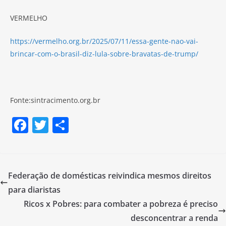
VERMELHO
https://vermelho.org.br/2025/07/11/essa-gente-nao-vai-
brincar-com-o-brasil-diz-lula-sobre-bravatas-de-trump/
Fonte:sintracimento.org.br
F
T
S
a
w
h
c
itt
ar
e
er
e
Federação de domésticas reivindica mesmos direitos
b
para diaristas
o
Ricos x Pobres: para combater a pobreza é preciso
o
desconcentrar a renda