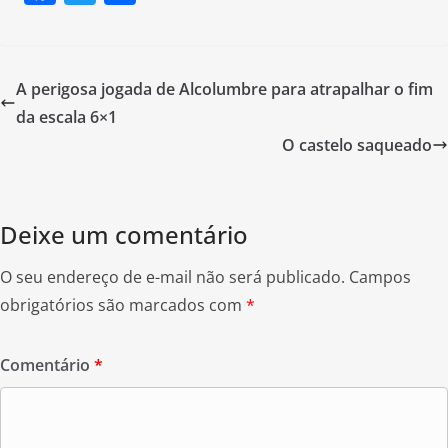
a
w
h
c
itt
ar
e
er
e
A perigosa jogada de Alcolumbre para atrapalhar o fim
b
da escala 6×1
o
O castelo saqueado
o
k
Deixe um comentário
O seu endereço de e-mail não será publicado.
Campos
obrigatórios são marcados com
*
Comentário
*