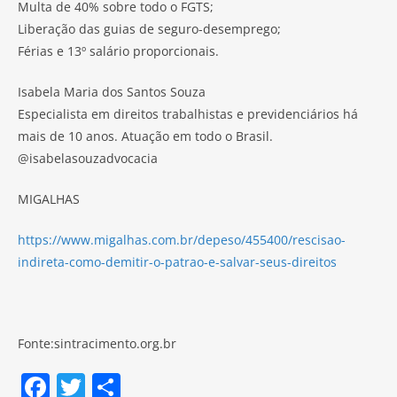
Multa de 40% sobre todo o FGTS;
Liberação das guias de seguro-desemprego;
Férias e 13º salário proporcionais.
Isabela Maria dos Santos Souza
Especialista em direitos trabalhistas e previdenciários há
mais de 10 anos. Atuação em todo o Brasil.
@isabelasouzadvocacia
MIGALHAS
https://www.migalhas.com.br/depeso/455400/rescisao-
indireta-como-demitir-o-patrao-e-salvar-seus-direitos
Fonte:sintracimento.org.br
F
T
S