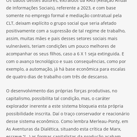
Os dados desses autores, extraídos da RAIS (Relação Anual
de Informações Sociais), referente a 2023, e com base
somente no emprego formal e mediação contratual pela
CLT, deixam explícito o grupo social que seria afetado
positivamente com a supressão de tal regime de trabalho,
assim, muitas mães e pais desses setores sociais mais
vulneráveis, teriam condições um pouco melhores de
acompanhar os seus filhos, caso a 6 X 1 seja extinguida. E
com o avanço tecnológico e suas consequências, como por
exemplo, a automação, já há base econômica para escalas
de quatro dias de trabalho com três de descanso.
O desenvolvimento das próprias forças produtivas, no
capitalismo, possibilita tal condição, mas, o caráter
explorador inerente a este sistema bloqueia esta própria
possibilidade inscrita. Daí o traço conservador e reacionário
desse sistema econômico. Como lembra Merleau-Ponty, em
As Aventuras da Dialética, situando esta crítica de Marx,
escreve “(…) as formas capitalistas da produção acabam