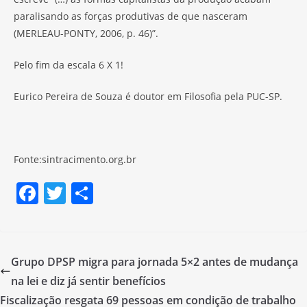
paralisando as forças produtivas de que nasceram
(MERLEAU-PONTY, 2006, p. 46)”.
Pelo fim da escala 6 X 1!
Eurico Pereira de Souza é doutor em Filosofia pela PUC-SP.
Fonte:sintracimento.org.br
F
T
S
a
w
h
c
itt
ar
e
er
e
Grupo DPSP migra para jornada 5×2 antes de mudança
b
na lei e diz já sentir benefícios
o
Fiscalização resgata 69 pessoas em condição de trabalho