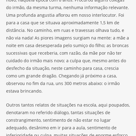
do irmão, da mesma turma, nenhuma informação relevante.
Uma profunda angustia aflorou em nosso interlocutor. Foi
para a casa que se situava aproximadamente 1,5 km de
distância. No caminho, em ruas e travessas olhava tudo, e
não via nada! As piores imagens surgiam na mente: a mãe a
noite em casa desesperada pelo sumiço do filho; as broncas
sucessivas que receberia, com razão, da mãe por não ter
cuidado do irmão mais novo; a culpa que, mesmo antes do
desfecho da situação, neste caminho para casa, crescia
como um grande dragão. Chegando já próximo a casa,
observou no fim da rua, uns 300 metros abaixo: o irmão
estava brincando.
Outros tantos relatos de situações na escola, aqui poupados,
denotaram no referido diálogo, tantas situações de
constrangimento, sentimento de não estar no lugar
adequado, desânimo em ir para a aula, sentimento de
inferioridade ou culpa, muitas situações de enorme esforço