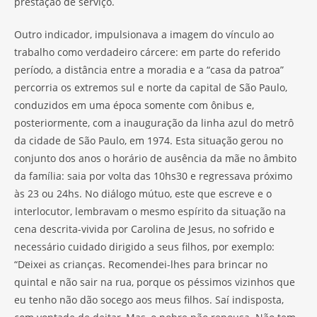
prestação de serviço.
Outro indicador, impulsionava a imagem do vínculo ao
trabalho como verdadeiro cárcere: em parte do referido
período, a distância entre a moradia e a “casa da patroa”
percorria os extremos sul e norte da capital de São Paulo,
conduzidos em uma época somente com ônibus e,
posteriormente, com a inauguração da linha azul do metrô
da cidade de São Paulo, em 1974. Esta situação gerou no
conjunto dos anos o horário de ausência da mãe no âmbito
da família: saia por volta das 10hs30 e regressava próximo
às 23 ou 24hs. No diálogo mútuo, este que escreve e o
interlocutor, lembravam o mesmo espírito da situação na
cena descrita-vivida por Carolina de Jesus, no sofrido e
necessário cuidado dirigido a seus filhos, por exemplo:
“Deixei as crianças. Recomendei-lhes para brincar no
quintal e não sair na rua, porque os péssimos vizinhos que
eu tenho não dão socego aos meus filhos. Saí indisposta,