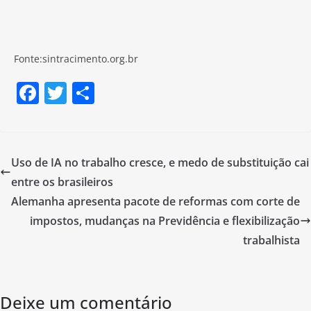
Fonte:sintracimento.org.br
F
T
S
a
w
h
c
itt
ar
e
er
e
Uso de IA no trabalho cresce, e medo de substituição cai
b
entre os brasileiros
o
Alemanha apresenta pacote de reformas com corte de
o
impostos, mudanças na Previdência e flexibilização
trabalhista
k
Deixe um comentário