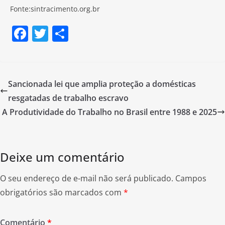
Fonte:sintracimento.org.br
F
T
S
a
w
h
c
itt
ar
e
er
e
Sancionada lei que amplia proteção a domésticas
b
resgatadas de trabalho escravo
o
A Produtividade do Trabalho no Brasil entre 1988 e 2025
o
k
Deixe um comentário
O seu endereço de e-mail não será publicado.
Campos
obrigatórios são marcados com
*
Comentário
*