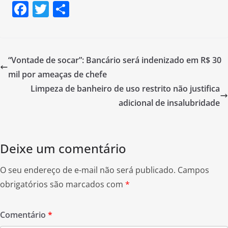
F
T
S
a
w
h
c
itt
ar
e
er
e
“Vontade de socar”: Bancário será indenizado em R$ 30
b
mil por ameaças de chefe
o
Limpeza de banheiro de uso restrito não justifica
o
adicional de insalubridade
k
Deixe um comentário
O seu endereço de e-mail não será publicado.
Campos
obrigatórios são marcados com
*
Comentário
*