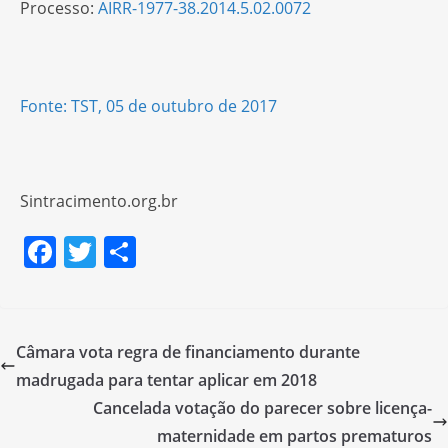
Processo:
AIRR-1977-38.2014.5.02.0072
Fonte: TST, 05 de outubro de 2017
Sintracimento.org.br
F
T
S
a
w
h
c
itt
ar
e
er
e
Câmara vota regra de financiamento durante
b
madrugada para tentar aplicar em 2018
o
Cancelada votação do parecer sobre licença-
o
maternidade em partos prematuros