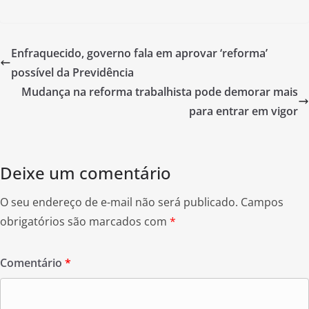
a
w
h
c
itt
ar
e
er
e
Enfraquecido, governo fala em aprovar ‘reforma’
b
possível da Previdência
o
Mudança na reforma trabalhista pode demorar mais
o
para entrar em vigor
k
Deixe um comentário
O seu endereço de e-mail não será publicado.
Campos
obrigatórios são marcados com
*
Comentário
*