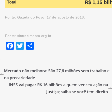
R$ 1,15 bil
Total
Fonte: Gazeta do Povo, 17 de agosto de 2018.
Fonte: sintracimento.org.br
F
T
S
a
w
h
c
itt
ar
e
er
e
Mercado não melhora: São 27,6 milhões sem trabalho e
b
na precariedade
o
INSS vai pagar R$ 16 bilhões a quem venceu ação na
o
Justiça; saiba se você tem direito
k