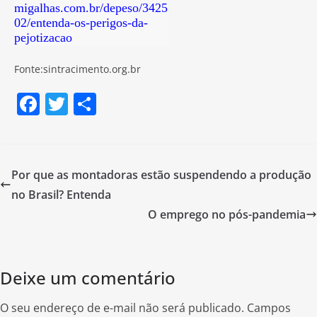
migalhas.com.br/depeso/3425
02/entenda-os-perigos-da-
pejotizacao
Fonte:sintracimento.org.br
F
T
S
a
w
h
c
itt
ar
e
er
e
Por que as montadoras estão suspendendo a produção
b
no Brasil? Entenda
o
O emprego no pós-pandemia
o
k
Deixe um comentário
O seu endereço de e-mail não será publicado.
Campos